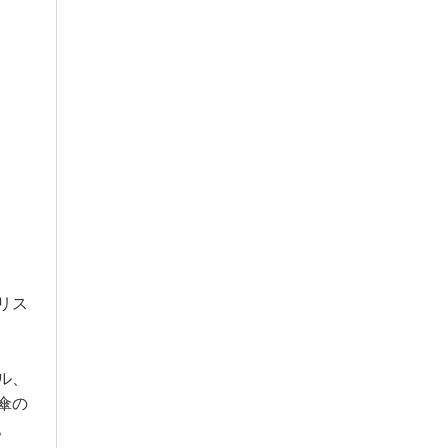
リス
ル、
傘の
。