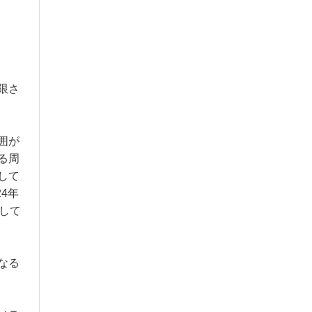
限さ
囲が
る周
して
4年
して
なる