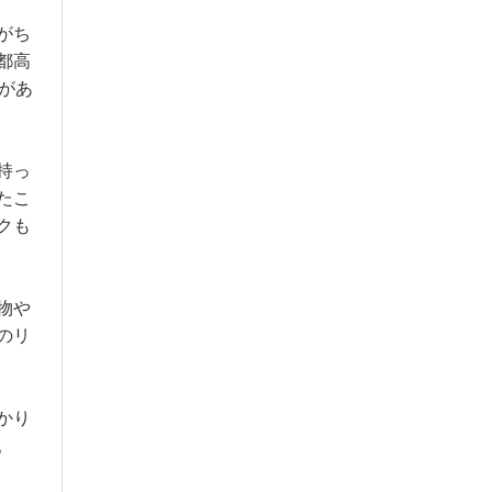
がち
都高
があ
持っ
たこ
クも
物や
のリ
かり
。